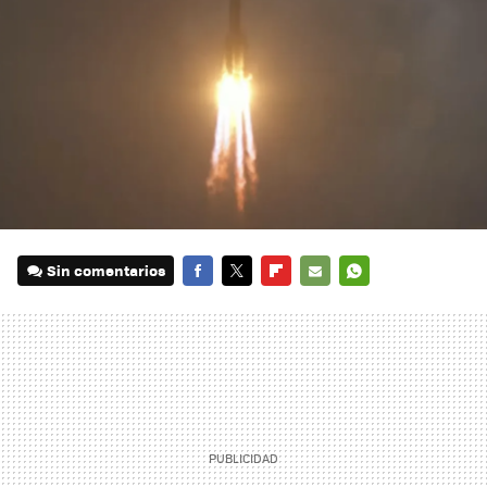
Sin comentarios
FACEBOOK
TWITTER
FLIPBOARD
E-
WHATSAPP
MAIL