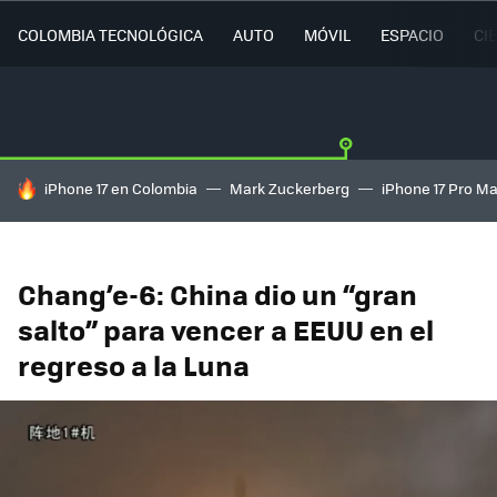
COLOMBIA TECNOLÓGICA
AUTO
MÓVIL
ESPACIO
CI
HOY SE HABLA DE
iPhone 17 en Colombia
Mark Zuckerberg
iPhone 17 Pro M
Chang’e-6: China dio un “gran
salto” para vencer a EEUU en el
regreso a la Luna