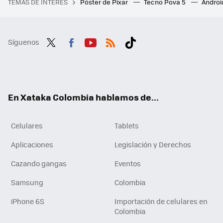
TEMAS DE INTERÉS
Póster de Pixar
Tecno Pova 5
Androi
Síguenos
Twit
Fac
You
RSS
Tikt
ter
ebo
tub
ok
ok
e
En Xataka Colombia hablamos de...
Celulares
Tablets
Aplicaciones
Legislación y Derechos
Cazando gangas
Eventos
Samsung
Colombia
iPhone 6S
Importación de celulares en
Colombia