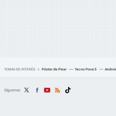
TEMAS DE INTERÉS
Póster de Pixar
Tecno Pova 5
Androi
Síguenos
Twit
Fac
You
RSS
Tikt
ter
ebo
tub
ok
ok
e