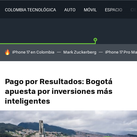
COLOMBIA TECNOLÓGICA
AUTO
MÓVIL
ESPACIO
CI
HOY SE HABLA DE
iPhone 17 en Colombia
Mark Zuckerberg
iPhone 17 Pro M
Pago por Resultados: Bogotá
apuesta por inversiones más
inteligentes