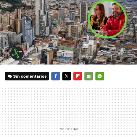
Sin comentarios
FACEBOOK
TWITTER
FLIPBOARD
E-
WHATSAPP
MAIL