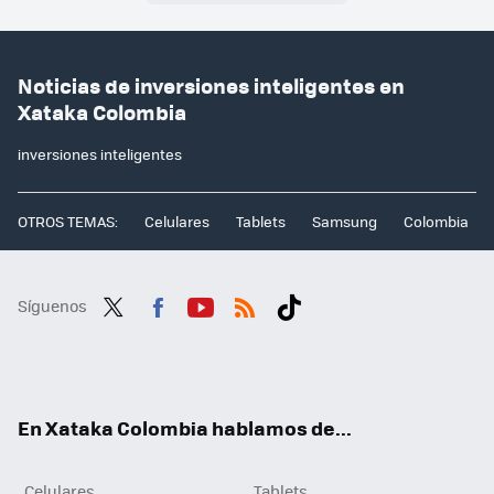
Noticias de inversiones inteligentes en
Xataka Colombia
inversiones inteligentes
OTROS TEMAS:
Celulares
Tablets
Samsung
Colombia
Síguenos
Twit
Fac
You
RSS
Tikt
ter
ebo
tub
ok
ok
e
En Xataka Colombia hablamos de...
Celulares
Tablets