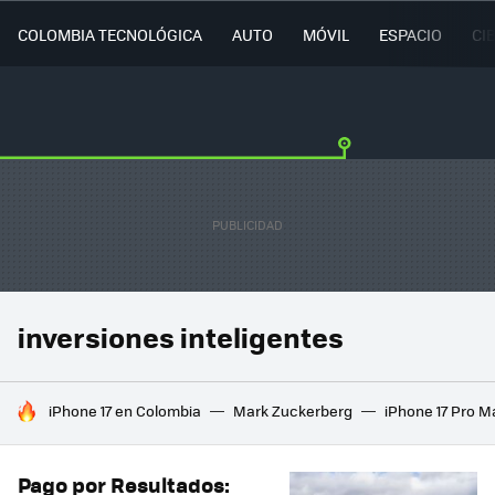
COLOMBIA TECNOLÓGICA
AUTO
MÓVIL
ESPACIO
CI
inversiones inteligentes
HOY SE HABLA DE
iPhone 17 en Colombia
Mark Zuckerberg
iPhone 17 Pro M
Pago por Resultados: