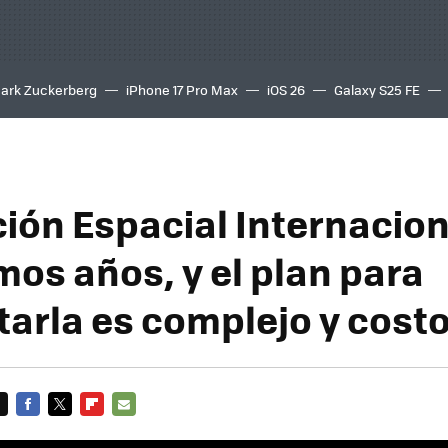
ark Zuckerberg
iPhone 17 Pro Max
iOS 26
Galaxy S25 FE
8K
ción Espacial Internacion
mos años, y el plan para
tarla es complejo y cost
FACEBOOK
TWITTER
FLIPBOARD
E-