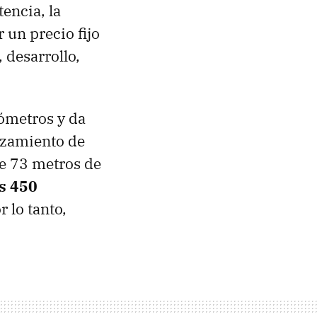
encia, la
 un precio fijo
 desarrollo,
lómetros y da
anzamiento de
de 73 metros de
s 450
 lo tanto,