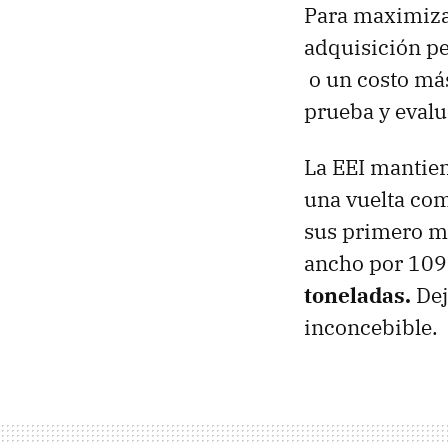
Para maximizar
adquisición per
o un costo más 
prueba y evalua
La EEI mantien
una vuelta com
sus primero mó
ancho por 109
toneladas.
Dej
inconcebible.