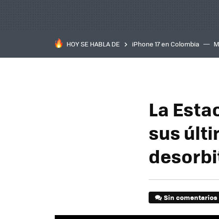
HOY SE HABLA DE
iPhone 17 en Colombia
M
inteligente
IA
TCL C
La Esta
sus últi
desorbi
Sin comentarios