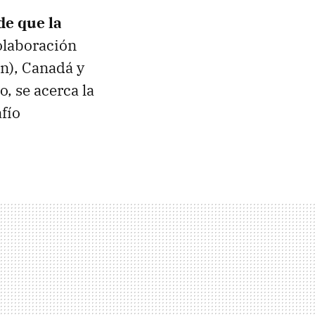
de que la
colaboración
ón), Canadá y
, se acerca la
afío