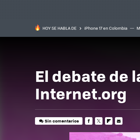
HOY SE HABLA DE
iPhone 17 en Colombia
M
inteligente
IA
TCL C
El debate de l
Internet.org
Sin comentarios
FACEBOOK
TWITTER
FLIPBOARD
E-
MAIL