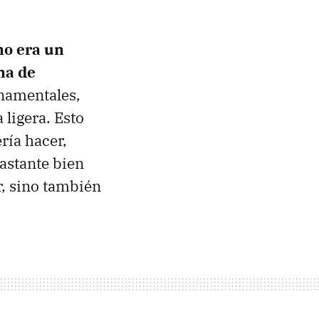
no era un
na de
namentales,
ligera. Esto
ría hacer,
astante bien
r, sino también