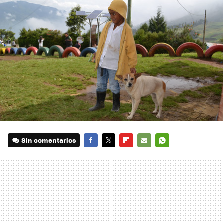
Sin comentarios
FACEBOOK
TWITTER
FLIPBOARD
E-
WHATSAPP
MAIL