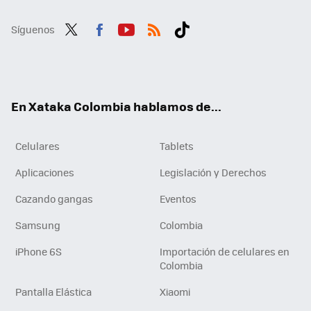
Síguenos
Twit
Fac
You
RSS
Tikt
ter
ebo
tub
ok
ok
e
En Xataka Colombia hablamos de...
Celulares
Tablets
Aplicaciones
Legislación y Derechos
Cazando gangas
Eventos
Samsung
Colombia
iPhone 6S
Importación de celulares en
Colombia
Pantalla Elástica
Xiaomi