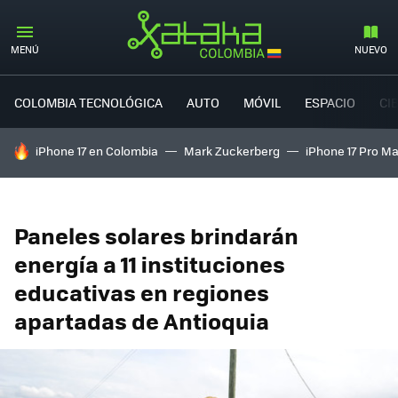
MENÚ
NUEVO
COLOMBIA TECNOLÓGICA
AUTO
MÓVIL
ESPACIO
CI
HOY SE HABLA DE
iPhone 17 en Colombia
Mark Zuckerberg
iPhone 17 Pro M
Paneles solares brindarán
energía a 11 instituciones
educativas en regiones
apartadas de Antioquia