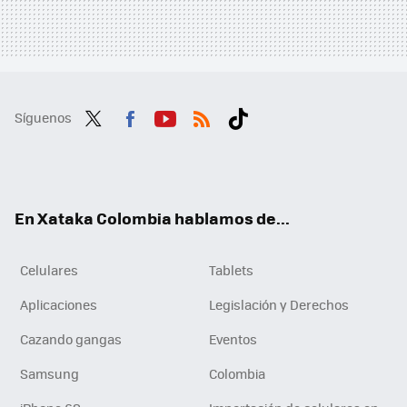
Síguenos
Twit
Fac
You
RSS
Tikt
ter
ebo
tub
ok
ok
e
En Xataka Colombia hablamos de...
Celulares
Tablets
Aplicaciones
Legislación y Derechos
Cazando gangas
Eventos
Samsung
Colombia