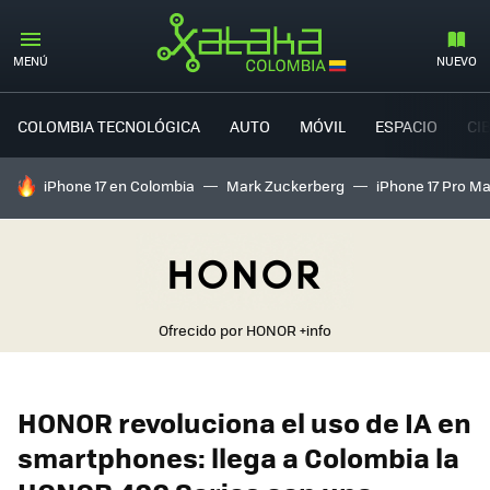
MENÚ
NUEVO
COLOMBIA TECNOLÓGICA
AUTO
MÓVIL
ESPACIO
CI
HOY SE HABLA DE
iPhone 17 en Colombia
Mark Zuckerberg
iPhone 17 Pro M
Ofrecido por HONOR
+info
HONOR revoluciona el uso de IA en
smartphones: llega a Colombia la