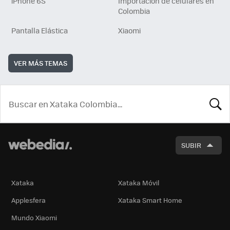
iPhone 6S
Importación de celulares en
Colombia
Pantalla Elástica
Xiaomi
VER MÁS TEMAS
BUSCA
SUBIR
Xataka
Xataka Móvil
Applesfera
Xataka Smart Home
Mundo Xiaomi