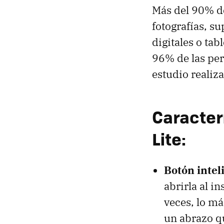
Más del 90% de
fotografías, s
digitales o tab
96% de las per
estudio realiza
Caracter
Lite:
Botón intel
abrirla al i
veces, lo m
un abrazo qu