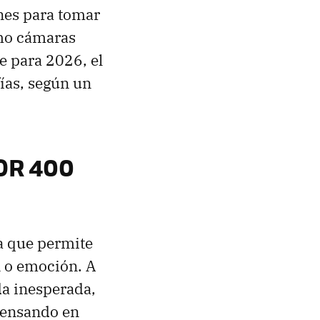
nes para tomar
omo cámaras
ue para 2026, el
ías, según un
NOR 400
a que permite
n o emoción. A
da inesperada,
 Pensando en