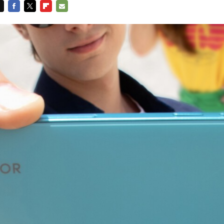
FACEBOOK
TWITTER
FLIPBOARD
E-
MAIL