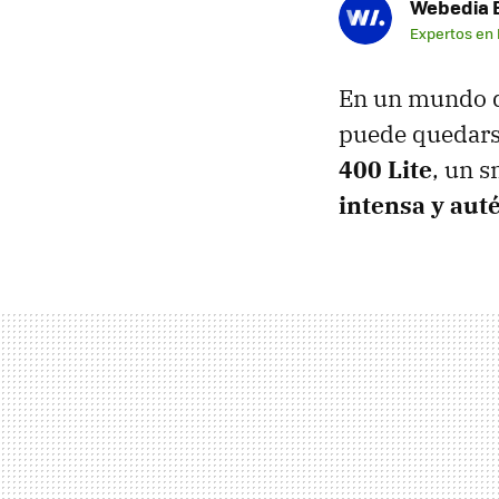
Webedia B
Expertos en
En un mundo d
puede quedarse
400 Lite
, un 
intensa y auté