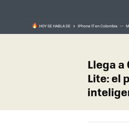
HOY SE HABLA DE
iPhone 17 en Colombia
M
inteligente
IA
TCL C
Llega a
Lite: el
intelig