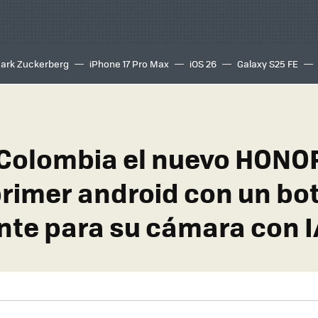
ark Zuckerberg
iPhone 17 Pro Max
iOS 26
Galaxy S25 FE
8K
 Colombia el nuevo HONO
 primer android con un bo
ente para su cámara con I