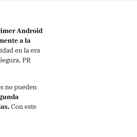
primer Android
mente a la
dad en la era
Segura, PR
os no pueden
egunda
das.
Con este