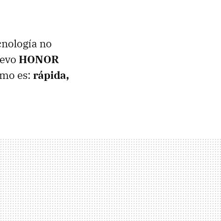
nología no
uevo
HONOR
omo es:
rápida,