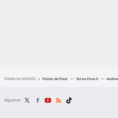
TEMAS DE INTERÉS
Póster de Pixar
Tecno Pova 5
Androi
Síguenos
Twit
Fac
You
RSS
Tikt
ter
ebo
tub
ok