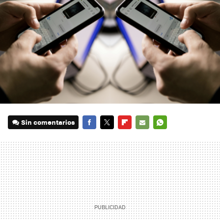
Sin comentarios
FACEBOOK
TWITTER
FLIPBOARD
E-
WHATSAPP
MAIL