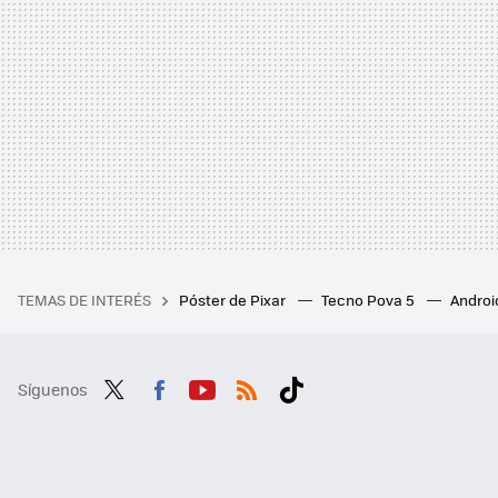
TEMAS DE INTERÉS
Póster de Pixar
Tecno Pova 5
Androi
Síguenos
Twit
Fac
You
RSS
Tikt
ter
ebo
tub
ok
ok
e