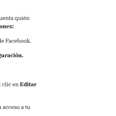
cuenta quién
ones:
de Facebook.
guración.
 clic en
Editar
 acceso a tu