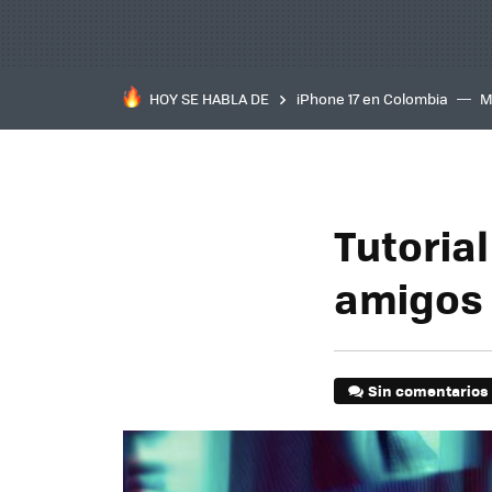
HOY SE HABLA DE
iPhone 17 en Colombia
M
inteligente
IA
TCL C
Tutorial
amigos
Sin comentarios