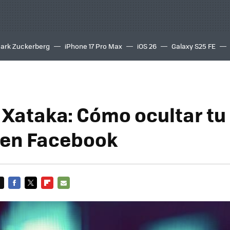
ark Zuckerberg
iPhone 17 Pro Max
iOS 26
Galaxy S25 FE
8K
 Xataka: Cómo ocultar tu 
 en Facebook
FACEBOOK
TWITTER
FLIPBOARD
E-
MAIL