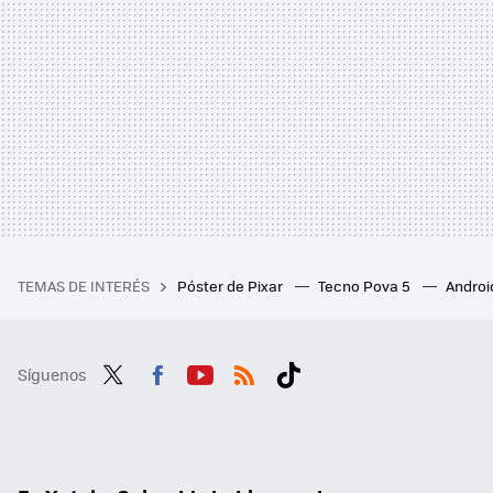
TEMAS DE INTERÉS
Póster de Pixar
Tecno Pova 5
Androi
Síguenos
Twit
Fac
You
RSS
Tikt
ter
ebo
tub
ok
ok
e