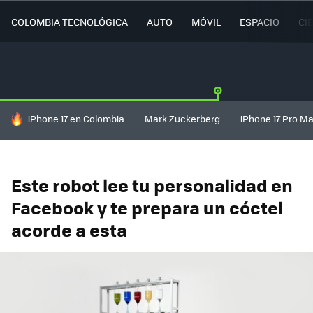
COLOMBIA TECNOLÓGICA
AUTO
MÓVIL
ESPACIO
CI
HOY SE HABLA DE
iPhone 17 en Colombia
Mark Zuckerberg
iPhone 17 Pro M
Este robot lee tu personalidad en
Facebook y te prepara un cóctel
acorde a esta