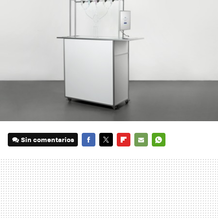
Sin comentarios
FACEBOOK
TWITTER
FLIPBOARD
E-
WHATSAPP
MAIL