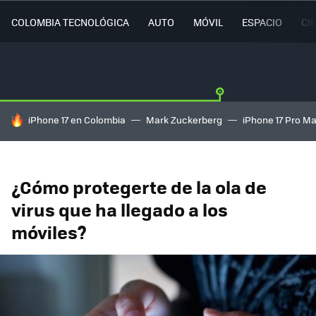
COLOMBIA TECNOLÓGICA
AUTO
MÓVIL
ESPACIO
CI
HOY SE HABLA DE
iPhone 17 en Colombia
Mark Zuckerberg
iPhone 17 Pro M
¿Cómo protegerte de la ola de
virus que ha llegado a los
móviles?