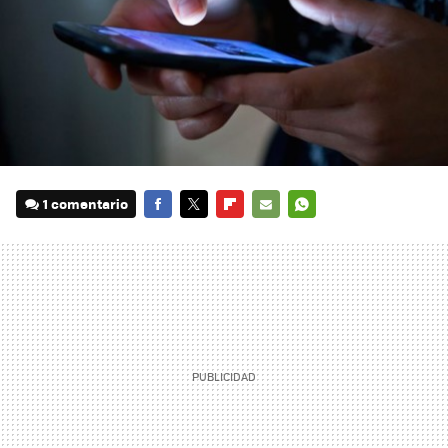
1 comentario
FACEBOOK
TWITTER
FLIPBOARD
E-
WHATSAPP
MAIL