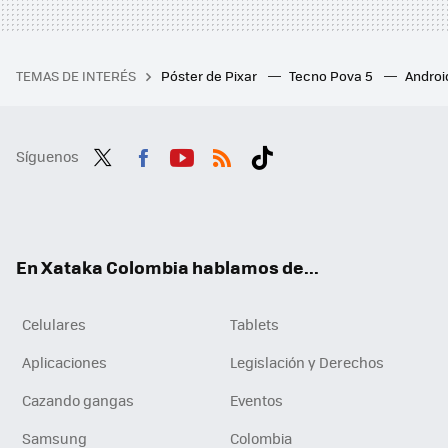
TEMAS DE INTERÉS
Póster de Pixar
Tecno Pova 5
Androi
Síguenos
Twit
Fac
You
RSS
Tikt
ter
ebo
tub
ok
ok
e
En Xataka Colombia hablamos de...
Celulares
Tablets
Aplicaciones
Legislación y Derechos
Cazando gangas
Eventos
Samsung
Colombia