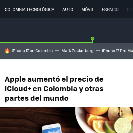
COLOMBIA TECNOLÓGICA
AUTO
MÓVIL
ESPACIO
CI
HOY SE HABLA DE
iPhone 17 en Colombia
Mark Zuckerberg
iPhone 17 Pro M
Apple aumentó el precio de
iCloud+ en Colombia y otras
partes del mundo