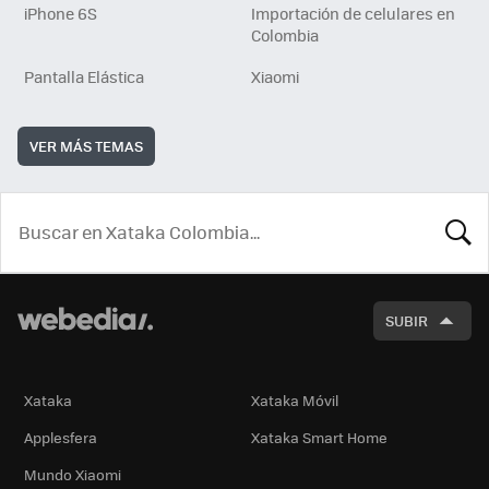
iPhone 6S
Importación de celulares en
Colombia
Pantalla Elástica
Xiaomi
VER MÁS TEMAS
BUSCA
SUBIR
Xataka
Xataka Móvil
Applesfera
Xataka Smart Home
Mundo Xiaomi