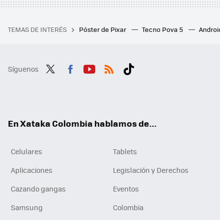
TEMAS DE INTERÉS
Póster de Pixar
Tecno Pova 5
Androi
Síguenos
Twit
Fac
You
RSS
Tikt
ter
ebo
tub
ok
ok
e
En Xataka Colombia hablamos de...
Celulares
Tablets
Aplicaciones
Legislación y Derechos
Cazando gangas
Eventos
Samsung
Colombia