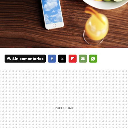
Sin comentarios
FACEBOOK
TWITTER
FLIPBOARD
E-
WHATSAPP
MAIL