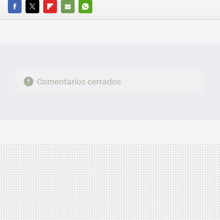
FACEBOOK
TWITTER
FLIPBOARD
E-
WHATSAPP
MAIL
Comentarios cerrados