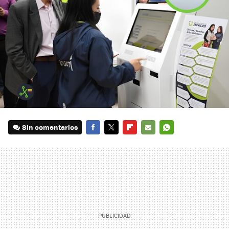
Sin comentarios
FACEBOOK
TWITTER
FLIPBOARD
E-
WHATSAPP
MAIL