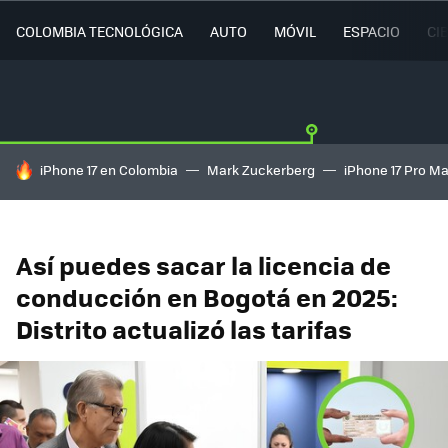
COLOMBIA TECNOLÓGICA
AUTO
MÓVIL
ESPACIO
CI
HOY SE HABLA DE
iPhone 17 en Colombia
Mark Zuckerberg
iPhone 17 Pro M
Así puedes sacar la licencia de
conducción en Bogotá en 2025:
Distrito actualizó las tarifas