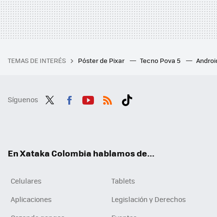
TEMAS DE INTERÉS
Póster de Pixar
Tecno Pova 5
Androi
Síguenos
Twit
Fac
You
RSS
Tikt
ter
ebo
tub
ok
ok
e
En Xataka Colombia hablamos de...
Celulares
Tablets
Aplicaciones
Legislación y Derechos