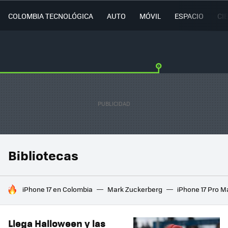
COLOMBIA TECNOLÓGICA
AUTO
MÓVIL
ESPACIO
CI
Bibliotecas
HOY SE HABLA DE
iPhone 17 en Colombia
Mark Zuckerberg
iPhone 17 Pro M
Llega Halloween y las