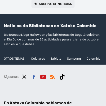
ARCHIVO DE NOTICIAS
Noticias de Bibliotecas en Xataka Colombia
Bibliotecas:Llega Halloween y las bibliotecas de Bogotá celebran
el Día Dulce con más de 25 actividades para el cierre de octubre:
esto es lo que debes..
OTROS TEMAS:
Celulares
Tablets
Samsung
Colombia
Síguenos
Twit
Fac
You
RSS
Tikt
ter
ebo
tub
ok
ok
e
En Xataka Colombia hablamos de...