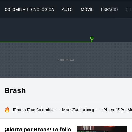
COLOMBIA TECNOLÓGICA
AUTO
MÓVIL
ESPACIO
CI
Brash
HOY SE HABLA DE
iPhone 17 en Colombia
Mark Zuckerberg
iPhone 17 Pro M
¡Alerta por Brash! La falla