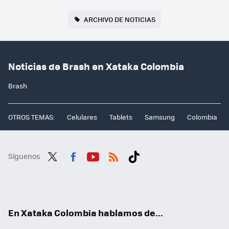
ARCHIVO DE NOTICIAS
Noticias de Brash en Xataka Colombia
Brash
OTROS TEMAS:
Celulares
Tablets
Samsung
Colombia
Síguenos
Twit
Fac
You
RSS
Tikt
ter
ebo
tub
ok
ok
e
En Xataka Colombia hablamos de...