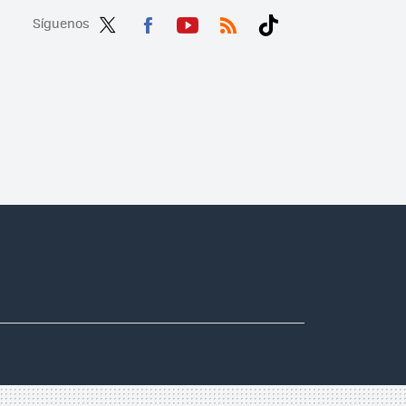
Síguenos
Twit
Fac
You
RSS
Tikt
ter
ebo
tub
ok
ok
e