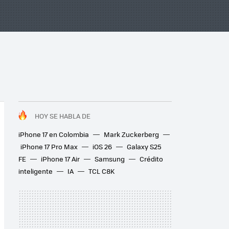
HOY SE HABLA DE
iPhone 17 en Colombia
Mark Zuckerberg
iPhone 17 Pro Max
iOS 26
Galaxy S25
FE
iPhone 17 Air
Samsung
Crédito
inteligente
IA
TCL C8K