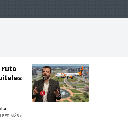
a ruta
pitales
elos
LEER MÁS »