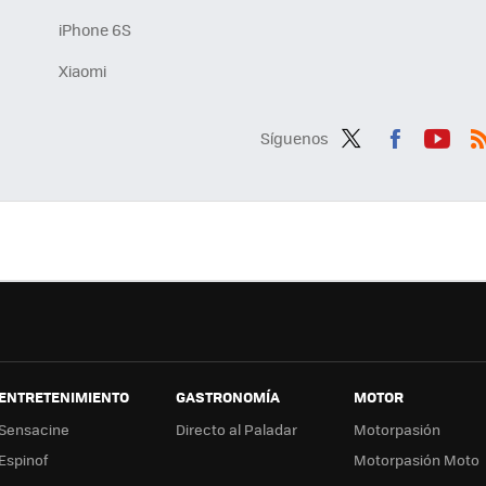
iPhone 6S
Xiaomi
Síguenos
Twit
Fac
You
R
ter
ebo
tub
ok
e
ENTRETENIMIENTO
GASTRONOMÍA
MOTOR
Sensacine
Directo al Paladar
Motorpasión
Espinof
Motorpasión Moto