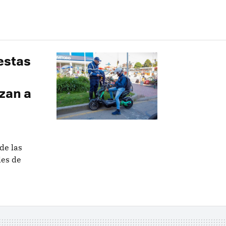
estas
zan a
de las
les de