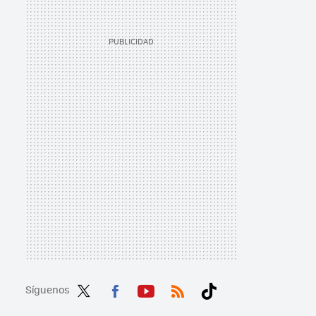
Síguenos
Twit
Fac
You
RSS
Tikt