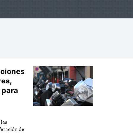
iciones
res,
 para
 las
feración de