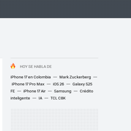
HOY SE HABLA DE
iPhone 17 en Colombia
Mark Zuckerberg
iPhone 17 Pro Max
iOS 26
Galaxy S25
FE
iPhone 17 Air
Samsung
Crédito
inteligente
IA
TCL C8K