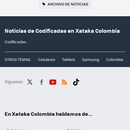
ARCHIVO DE NOTICIAS
Noticias de Codificadas en Xataka Colombia
Codificadas
OTROS TEMAS:
Celulares
Tablets
Samsung
Colombia
Síguenos
Twit
Fac
You
RSS
Tikt
ter
ebo
tub
ok
ok
e
En Xataka Colombia hablamos de...