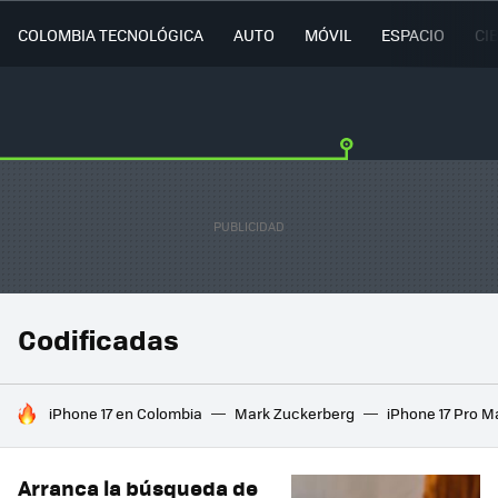
COLOMBIA TECNOLÓGICA
AUTO
MÓVIL
ESPACIO
CI
Codificadas
HOY SE HABLA DE
iPhone 17 en Colombia
Mark Zuckerberg
iPhone 17 Pro M
Arranca la búsqueda de