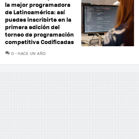
la mejor programadora
de Latinoamérica: así
puedes inscribirte en la
primera edición del
torneo de programación
competitiva Codificadas
COMENTARIOS
0
HACE UN AÑO