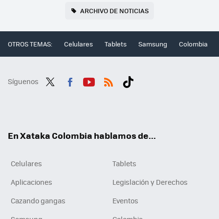
ARCHIVO DE NOTICIAS
OTROS TEMAS:
Celulares
Tablets
Samsung
Colombia
Síguenos
Twit
Fac
You
RSS
Tikt
ter
ebo
tub
ok
ok
e
En Xataka Colombia hablamos de...
Celulares
Tablets
Aplicaciones
Legislación y Derechos
Cazando gangas
Eventos