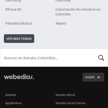
Samsung
Colombia
iPhone 6S
Importación de celulares en
Colombia
Pantalla Elástica
Xiaomi
VER MÁS TEMAS
BUSCA
SUBIR
Xataka
Xataka Móvil
Applesfera
Xataka Smart Home