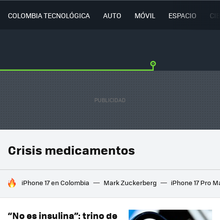
COLOMBIA TECNOLÓGICA
AUTO
MÓVIL
ESPACIO
CI
Crisis medicamentos
HOY SE HABLA DE
iPhone 17 en Colombia
Mark Zuckerberg
iPhone 17 Pro M
“No es insulina”: trino de