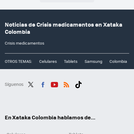
Noticias de Crisis medicamentos en Xataka
Colombia
Crisis medicamentos
OTROS TEMAS:
Celulares
Tablets
Samsung
Colombia
Síguenos
Twit
Fac
You
RSS
Tikt
ter
ebo
tub
ok
ok
e
En Xataka Colombia hablamos de...