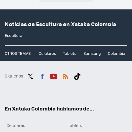
Noticias de Escultura en Xataka Colombia
Escultura
OTROS TEMAS:
Celulares
Tablets
Samsung
Colombia
Síguenos
Twit
Fac
You
RSS
Tikt
ter
ebo
tub
ok
ok
e
En Xataka Colombia hablamos de...
Celulares
Tablets