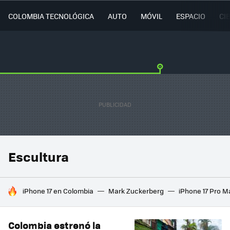
COLOMBIA TECNOLÓGICA
AUTO
MÓVIL
ESPACIO
CI
Escultura
HOY SE HABLA DE
iPhone 17 en Colombia
Mark Zuckerberg
iPhone 17 Pro M
Colombia estrenó la