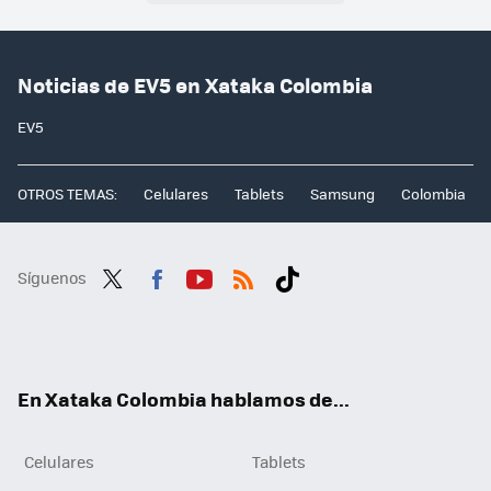
Noticias de EV5 en Xataka Colombia
EV5
OTROS TEMAS:
Celulares
Tablets
Samsung
Colombia
Síguenos
Twit
Fac
You
RSS
Tikt
ter
ebo
tub
ok
ok
e
En Xataka Colombia hablamos de...
Celulares
Tablets