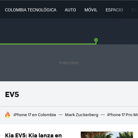
COLOMBIA TECNOLÓGICA
AUTO
MÓVIL
ESPACIO
CI
EV5
HOY SE HABLA DE
iPhone 17 en Colombia
Mark Zuckerberg
iPhone 17 Pro M
Kia EV5: Kia lanza en