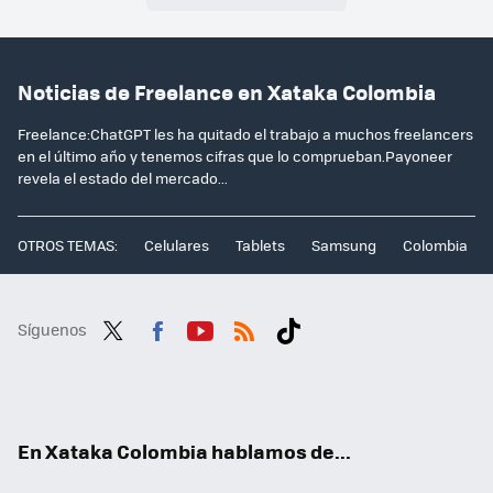
Noticias de Freelance en Xataka Colombia
Freelance:ChatGPT les ha quitado el trabajo a muchos freelancers
en el último año y tenemos cifras que lo comprueban.Payoneer
revela el estado del mercado...
OTROS TEMAS:
Celulares
Tablets
Samsung
Colombia
Síguenos
Twit
Fac
You
RSS
Tikt
ter
ebo
tub
ok
ok
e
En Xataka Colombia hablamos de...