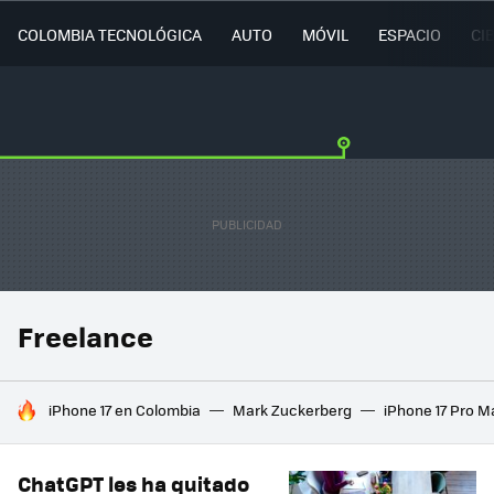
COLOMBIA TECNOLÓGICA
AUTO
MÓVIL
ESPACIO
CI
Freelance
HOY SE HABLA DE
iPhone 17 en Colombia
Mark Zuckerberg
iPhone 17 Pro M
ChatGPT les ha quitado