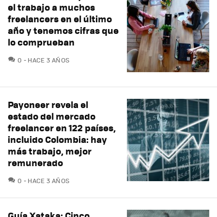
el trabajo a muchos
freelancers en el último
año y tenemos cifras que
lo comprueban
COMENTARIOS
0
HACE 3 AÑOS
Payoneer revela el
estado del mercado
freelancer en 122 países,
incluido Colombia: hay
más trabajo, mejor
remunerado
COMENTARIOS
0
HACE 3 AÑOS
Guía Xataka: Cinco