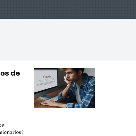
tos de
os
sionarlos?