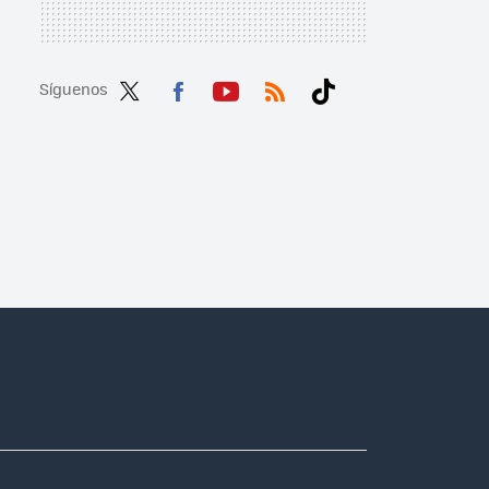
Síguenos
Twit
Fac
You
RSS
Tikt
ter
ebo
tub
ok
ok
e