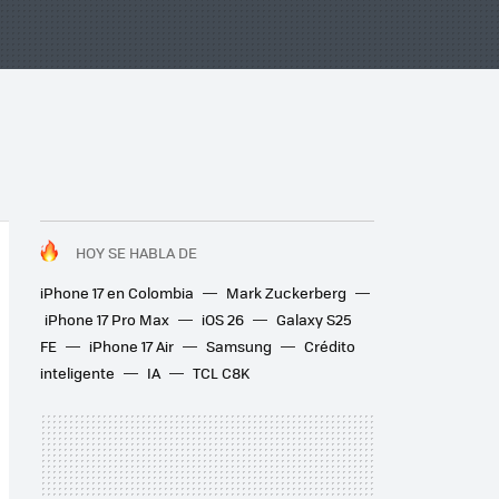
HOY SE HABLA DE
iPhone 17 en Colombia
Mark Zuckerberg
iPhone 17 Pro Max
iOS 26
Galaxy S25
FE
iPhone 17 Air
Samsung
Crédito
inteligente
IA
TCL C8K