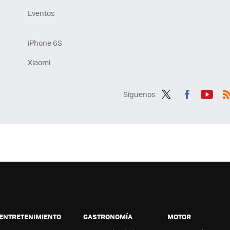
Eventos
iPhone 6S
Xiaomi
Síguenos
Twit
Fac
You
R
ter
ebo
tub
ok
e
ENTRETENIMIENTO
GASTRONOMÍA
MOTOR