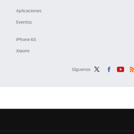
Aplicaciones
Eventos
iPhone 6S
Xiaomi
Síguenos
Twit
Fac
You
R
ter
ebo
tub
ok
e