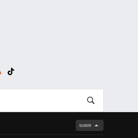
SS
Tikt
ok
BUSCAR
SUBIR