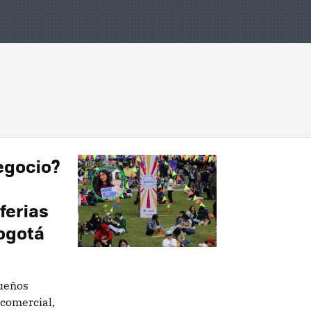
egocio?
ferias
ogotá
queños
comercial,