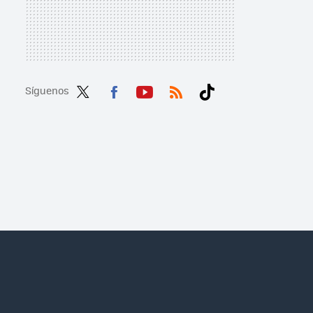
Síguenos
Twit
Fac
You
RSS
Tikt
ter
ebo
tub
ok
ok
e