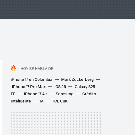
HOY SE HABLA DE
iPhone 17 en Colombia
Mark Zuckerberg
iPhone 17 Pro Max
iOS 26
Galaxy S25
FE
iPhone 17 Air
Samsung
Crédito
inteligente
IA
TCL C8K