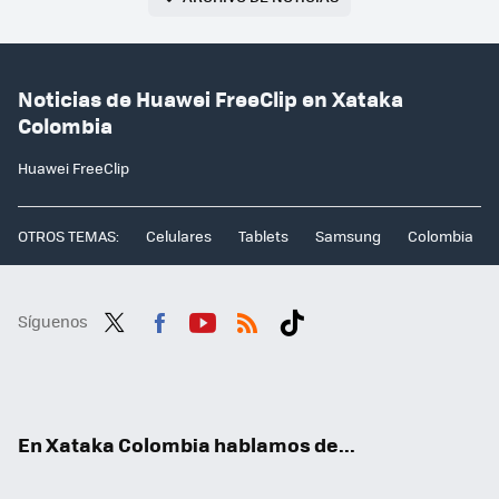
Noticias de Huawei FreeClip en Xataka
Colombia
Huawei FreeClip
OTROS TEMAS:
Celulares
Tablets
Samsung
Colombia
Síguenos
Twit
Fac
You
RSS
Tikt
ter
ebo
tub
ok
ok
e
En Xataka Colombia hablamos de...