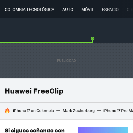
COLOMBIA TECNOLÓGICA
AUTO
MÓVIL
ESPACIO
CI
Huawei FreeClip
HOY SE HABLA DE
iPhone 17 en Colombia
Mark Zuckerberg
iPhone 17 Pro M
Si sigues soñando con