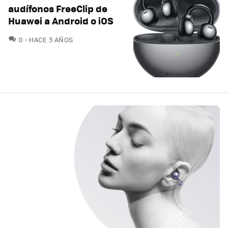
audífonos FreeClip de
Huawei a Android o iOS
COMENTARIOS
0
HACE 3 AÑOS