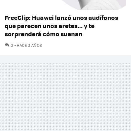
FreeClip: Huawei lanzó unos audífonos
que parecen unos aretes... y te
sorprenderá cómo suenan
COMENTARIOS
0
HACE 3 AÑOS