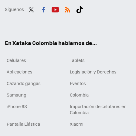
Síguenos
Twit
Fac
You
RSS
Tikt
ter
ebo
tub
ok
ok
e
En Xataka Colombia hablamos de...
Celulares
Tablets
Aplicaciones
Legislación y Derechos
Cazando gangas
Eventos
Samsung
Colombia
iPhone 6S
Importación de celulares en
Colombia
Pantalla Elástica
Xiaomi