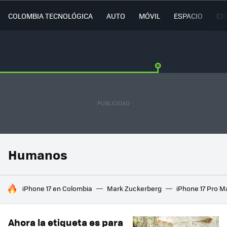
COLOMBIA TECNOLÓGICA
AUTO
MÓVIL
ESPACIO
CI
Humanos
HOY SE HABLA DE
iPhone 17 en Colombia
Mark Zuckerberg
iPhone 17 Pro M
Ahora la etiqueta es para