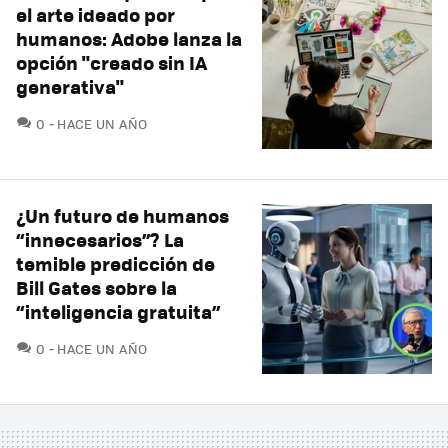
el arte ideado por
humanos: Adobe lanza la
opción "creado sin IA
generativa"
COMENTARIOS
0
HACE UN AÑO
¿Un futuro de humanos
“innecesarios”? La
temible predicción de
Bill Gates sobre la
“inteligencia gratuita”
COMENTARIOS
0
HACE UN AÑO