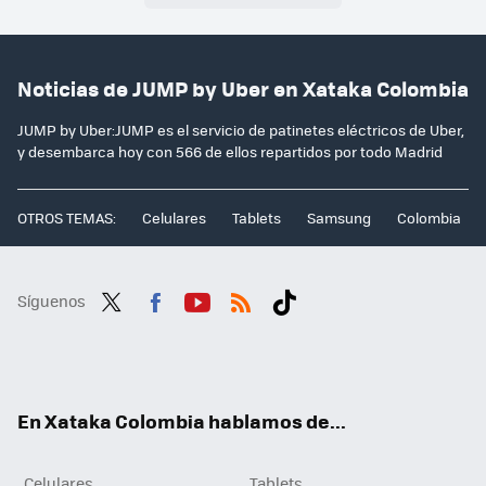
Noticias de JUMP by Uber en Xataka Colombia
JUMP by Uber:JUMP es el servicio de patinetes eléctricos de Uber,
y desembarca hoy con 566 de ellos repartidos por todo Madrid
OTROS TEMAS:
Celulares
Tablets
Samsung
Colombia
Síguenos
Twit
Fac
You
RSS
Tikt
ter
ebo
tub
ok
ok
e
En Xataka Colombia hablamos de...
Celulares
Tablets