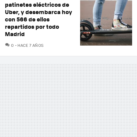
patinetes eléctricos de
Uber, y desembarca hoy
con 566 de ellos
repartidos por todo
Madrid
COMENTARIOS
0
HACE 7 AÑOS