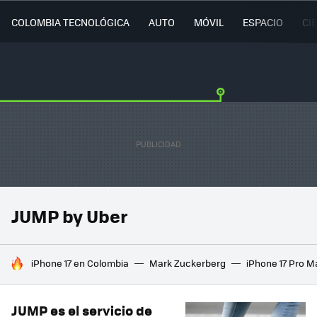
COLOMBIA TECNOLÓGICA
AUTO
MÓVIL
ESPACIO
CI
JUMP by Uber
HOY SE HABLA DE
iPhone 17 en Colombia
Mark Zuckerberg
iPhone 17 Pro M
JUMP es el servicio de