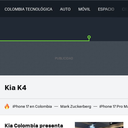
COLOMBIA TECNOLÓGICA
AUTO
MÓVIL
ESPACIO
CI
Kia K4
HOY SE HABLA DE
iPhone 17 en Colombia
Mark Zuckerberg
iPhone 17 Pro M
Kia Colombia presenta