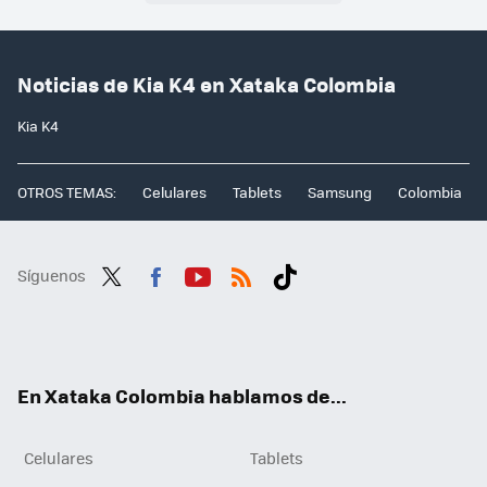
Noticias de Kia K4 en Xataka Colombia
Kia K4
OTROS TEMAS:
Celulares
Tablets
Samsung
Colombia
Síguenos
Twit
Fac
You
RSS
Tikt
ter
ebo
tub
ok
ok
e
En Xataka Colombia hablamos de...
Celulares
Tablets