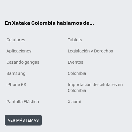
ter
ebo
tub
ok
ok
e
En Xataka Colombia hablamos de...
Celulares
Tablets
Aplicaciones
Legislación y Derechos
Cazando gangas
Eventos
Samsung
Colombia
iPhone 6S
Importación de celulares en
Colombia
Pantalla Elástica
Xiaomi
VER MÁS TEMAS