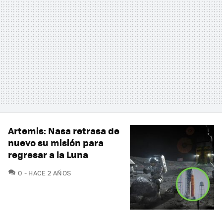
Artemis: Nasa retrasa de
nuevo su misión para
regresar a la Luna
COMENTARIOS
0
HACE 2 AÑOS