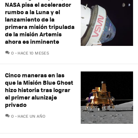
NASA pisa el acelerador
rumbo a la Luna y el
lanzamiento de la
primera misión tripulada
de la misión Artemis
ahora es inminente
COMENTARIOS
0
HACE 10 MESES
Cinco maneras en las
que la Misión Blue Ghost
hizo historia tras lograr
el primer alunizaje
privado
COMENTARIOS
0
HACE UN AÑO