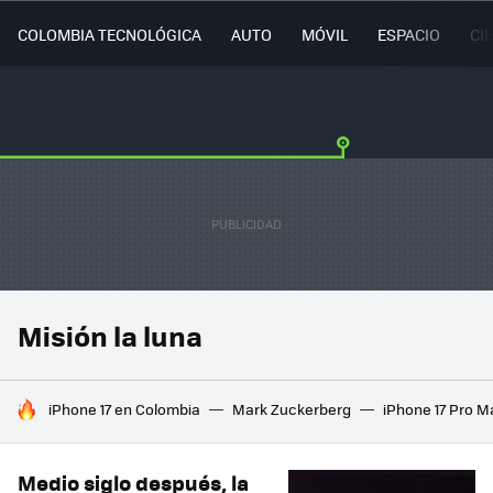
COLOMBIA TECNOLÓGICA
AUTO
MÓVIL
ESPACIO
CI
Misión la luna
HOY SE HABLA DE
iPhone 17 en Colombia
Mark Zuckerberg
iPhone 17 Pro M
Medio siglo después, la