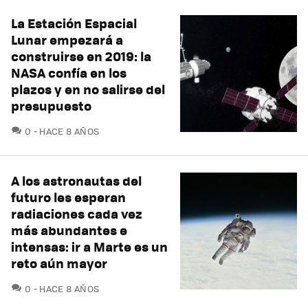
La Estación Espacial
Lunar empezará a
construirse en 2019: la
NASA confía en los
plazos y en no salirse del
presupuesto
COMENTARIOS
0
HACE 8 AÑOS
A los astronautas del
futuro les esperan
radiaciones cada vez
más abundantes e
intensas: ir a Marte es un
reto aún mayor
COMENTARIOS
0
HACE 8 AÑOS