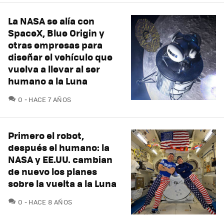
La NASA se alía con
SpaceX, Blue Origin y
otras empresas para
diseñar el vehículo que
vuelva a llevar al ser
humano a la Luna
COMENTARIOS
0
HACE 7 AÑOS
Primero el robot,
después el humano: la
NASA y EE.UU. cambian
de nuevo los planes
sobre la vuelta a la Luna
COMENTARIOS
0
HACE 8 AÑOS