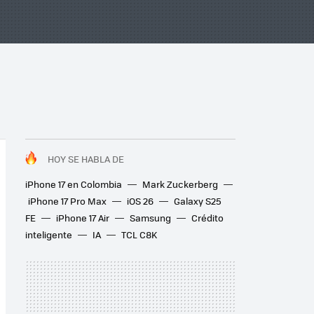
HOY SE HABLA DE
iPhone 17 en Colombia
Mark Zuckerberg
iPhone 17 Pro Max
iOS 26
Galaxy S25
FE
iPhone 17 Air
Samsung
Crédito
inteligente
IA
TCL C8K