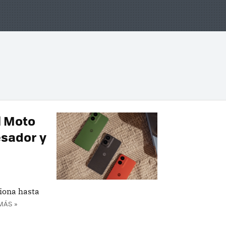
l Moto
esador y
iona hasta
MÁS »