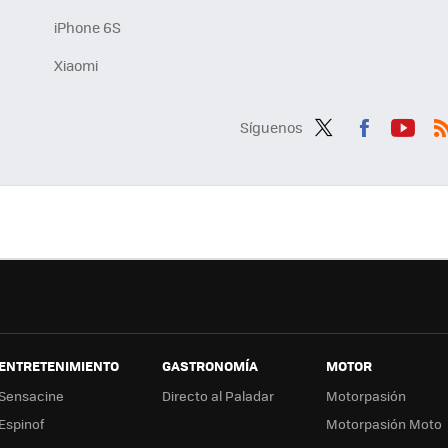
iPhone 6S
Xiaomi
Síguenos
Twit
Fac
You
R
ter
ebo
tub
ok
e
ENTRETENIMIENTO
GASTRONOMÍA
MOTOR
Sensacine
Directo al Paladar
Motorpasión
Espinof
Motorpasión Moto