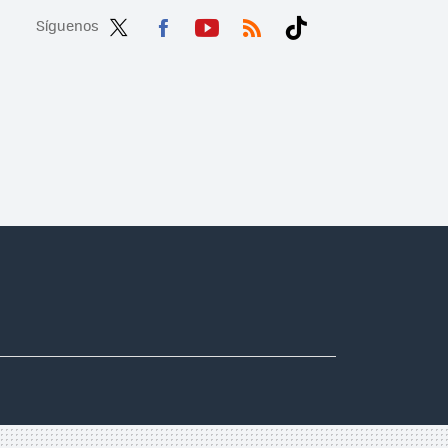
Síguenos
Twit
Fac
You
RSS
Tikt
ter
ebo
tub
ok
ok
e