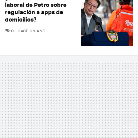
laboral de Petro sobre
regulación a apps de
domicilios?
COMENTARIOS
0
HACE UN AÑO