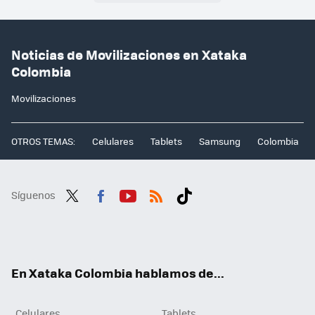
Noticias de Movilizaciones en Xataka
Colombia
Movilizaciones
OTROS TEMAS:
Celulares
Tablets
Samsung
Colombia
Síguenos
Twit
Fac
You
RSS
Tikt
ter
ebo
tub
ok
ok
e
En Xataka Colombia hablamos de...
Celulares
Tablets