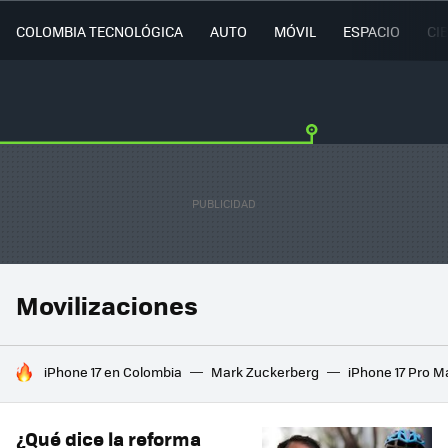
COLOMBIA TECNOLÓGICA
AUTO
MÓVIL
ESPACIO
CI
Movilizaciones
HOY SE HABLA DE
iPhone 17 en Colombia
Mark Zuckerberg
iPhone 17 Pro M
¿Qué dice la reforma