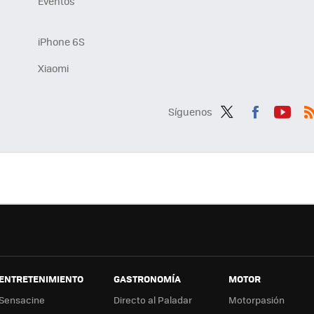
Eventos
iPhone 6S
Xiaomi
Síguenos
Twit
Fac
You
R
ter
ebo
tub
ok
e
ENTRETENIMIENTO
GASTRONOMÍA
MOTOR
Sensacine
Directo al Paladar
Motorpasión