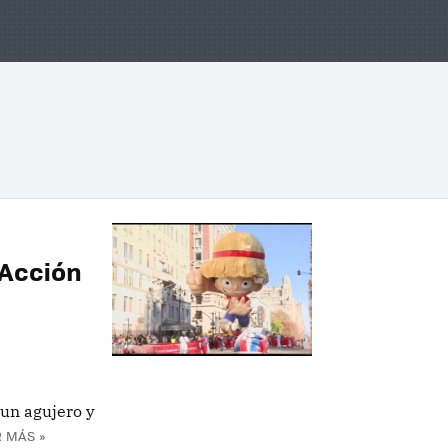
 Acción
un agujero y
 MÁS »