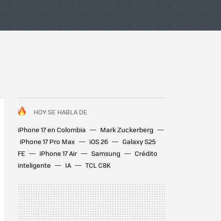
HOY SE HABLA DE
iPhone 17 en Colombia
Mark Zuckerberg
iPhone 17 Pro Max
iOS 26
Galaxy S25
FE
iPhone 17 Air
Samsung
Crédito
inteligente
IA
TCL C8K