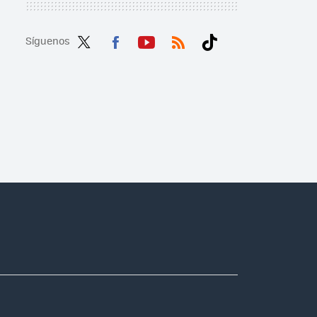
Síguenos
Twit
Fac
You
RSS
Tikt
ter
ebo
tub
ok
ok
e