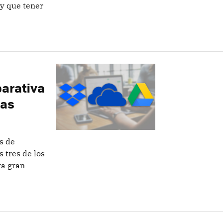
ay que tener
arativa
cas
s de
tres de los
ra gran