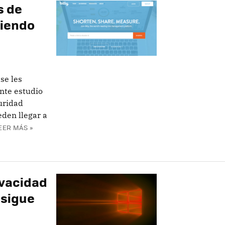
s de
niendo
se les
nte estudio
uridad
den llegar a
EER MÁS »
ivacidad
 sigue