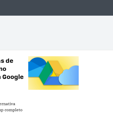
as de
mo
n Google
ernativa
up completo