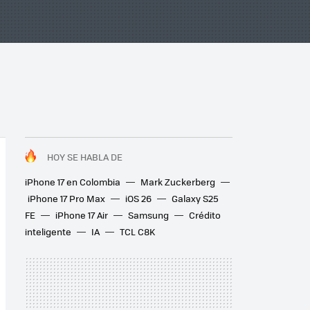
HOY SE HABLA DE
iPhone 17 en Colombia
Mark Zuckerberg
iPhone 17 Pro Max
iOS 26
Galaxy S25
FE
iPhone 17 Air
Samsung
Crédito
inteligente
IA
TCL C8K