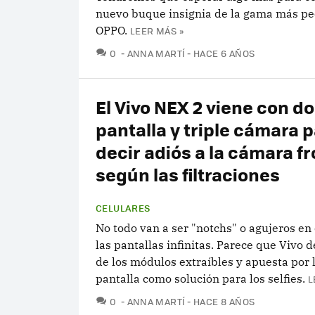
nuevo buque insignia de la gama más pe
OPPO.
LEER MÁS »
COMENTARIOS
0
ANNA MARTÍ
HACE 6 AÑOS
El Vivo NEX 2 viene con d
pantalla y triple cámara 
decir adiós a la cámara fr
según las filtraciones
CELULARES
No todo van a ser "notchs" o agujeros en
las pantallas infinitas. Parece que Vivo d
de los módulos extraíbles y apuesta por 
pantalla como solución para los selfies.
L
COMENTARIOS
0
ANNA MARTÍ
HACE 8 AÑOS