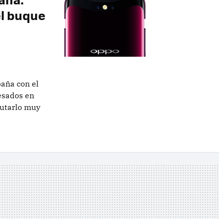
el buque
paña con el
resados en
rutarlo muy