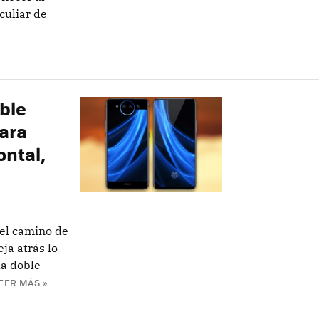
culiar de
oble
para
ontal,
 el camino de
eja atrás lo
la doble
EER MÁS »