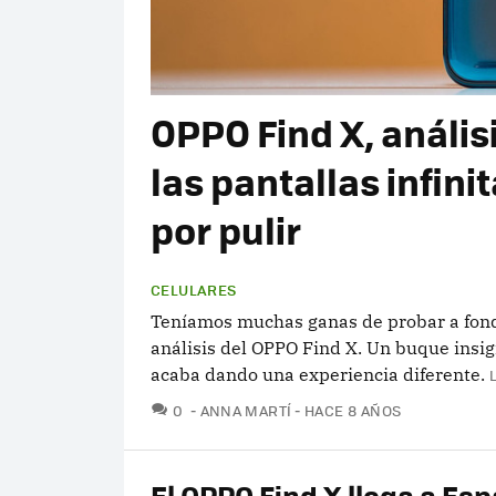
OPPO Find X, anális
las pantallas infin
por pulir
CELULARES
Teníamos muchas ganas de probar a fondo
análisis del OPPO Find X. Un buque insig
acaba dando una experiencia diferente.
COMENTARIOS
0
ANNA MARTÍ
HACE 8 AÑOS
El OPPO Find X llega a Es