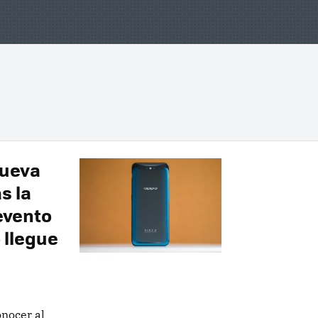
nueva
s la
evento
 llegue
nocer al