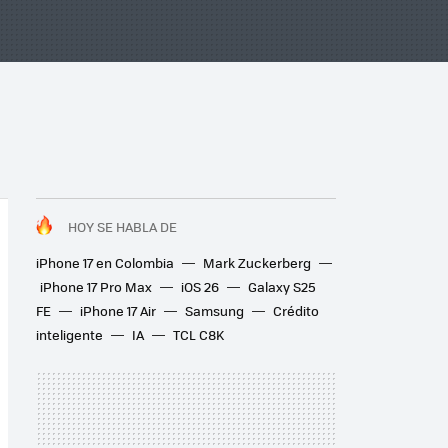
HOY SE HABLA DE
iPhone 17 en Colombia
Mark Zuckerberg
iPhone 17 Pro Max
iOS 26
Galaxy S25
FE
iPhone 17 Air
Samsung
Crédito
inteligente
IA
TCL C8K