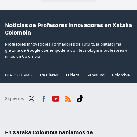
Noticias de Profesores innovadores en Xataka
Colombia
Profesores innovadores:Formadores de Futuro, la plataforma
gratuita de Google que empodera con tecnología a profesores y
niños en Colombia
OTROS TEMAS:
Celulares
Tablets
Samsung
Colombia
Síguenos
Twit
Fac
You
RSS
Tikt
ter
ebo
tub
ok
ok
e
En Xataka Colombia hablamos de...