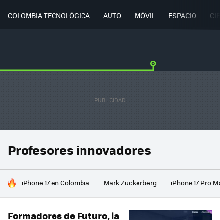
COLOMBIA TECNOLÓGICA
AUTO
MÓVIL
ESPACIO
CI
Profesores innovadores
HOY SE HABLA DE
iPhone 17 en Colombia
Mark Zuckerberg
iPhone 17 Pro M
Formadores de Futuro, la