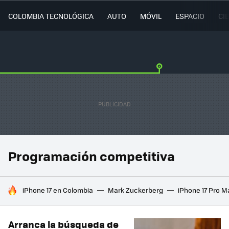
COLOMBIA TECNOLÓGICA
AUTO
MÓVIL
ESPACIO
CI
Programación competitiva
HOY SE HABLA DE
iPhone 17 en Colombia
Mark Zuckerberg
iPhone 17 Pro M
Arranca la búsqueda de