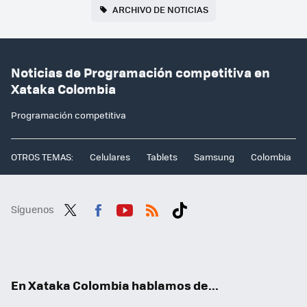
ARCHIVO DE NOTICIAS
Noticias de Programación competitiva en
Xataka Colombia
Programación competitiva
OTROS TEMAS:
Celulares
Tablets
Samsung
Colombia
Síguenos
Twit
Fac
You
RSS
Tikt
ter
ebo
tub
ok
ok
e
En Xataka Colombia hablamos de...