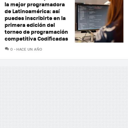
la mejor programadora
de Latinoamérica: así
puedes inscribirte en la
primera edición del
torneo de programación
competitiva Codificadas
COMENTARIOS
0
HACE UN AÑO