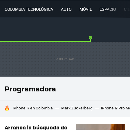
COLOMBIA TECNOLÓGICA
AUTO
MÓVIL
ESPACIO
CI
Programadora
HOY SE HABLA DE
iPhone 17 en Colombia
Mark Zuckerberg
iPhone 17 Pro M
Arranca la búsqueda de