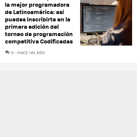
la mejor programadora
de Latinoamérica: así
puedes inscribirte en la
primera edición del
torneo de programación
competitiva Codificadas
COMENTARIOS
0
HACE UN AÑO