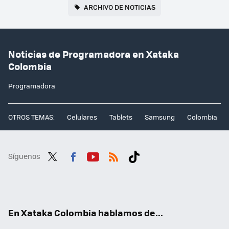
ARCHIVO DE NOTICIAS
Noticias de Programadora en Xataka
Colombia
Programadora
OTROS TEMAS:
Celulares
Tablets
Samsung
Colombia
Síguenos
Twit
Fac
You
RSS
Tikt
ter
ebo
tub
ok
ok
e
En Xataka Colombia hablamos de...