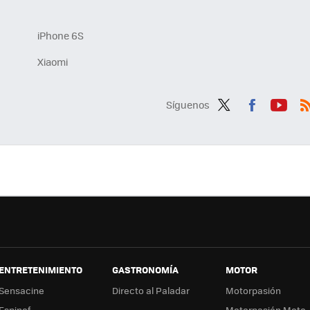
iPhone 6S
Xiaomi
Síguenos
Twit
Fac
You
R
ter
ebo
tub
ok
e
ENTRETENIMIENTO
GASTRONOMÍA
MOTOR
Sensacine
Directo al Paladar
Motorpasión
Espinof
Motorpasión Moto