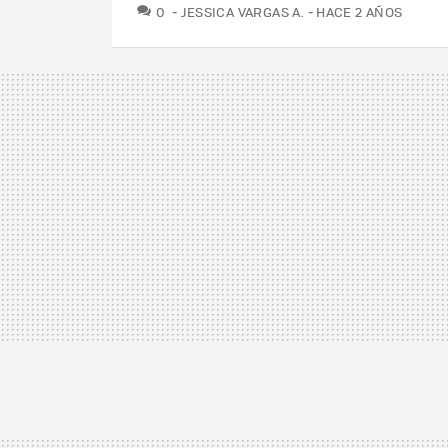
COMENTARIOS
0
JESSICA VARGAS A.
HACE 2 AÑOS