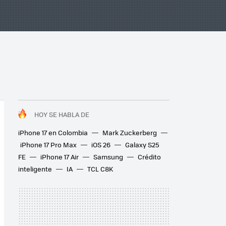
HOY SE HABLA DE
iPhone 17 en Colombia
Mark Zuckerberg
iPhone 17 Pro Max
iOS 26
Galaxy S25
FE
iPhone 17 Air
Samsung
Crédito
inteligente
IA
TCL C8K