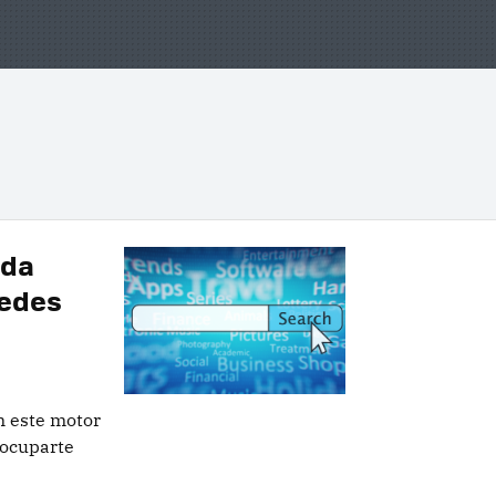
eda
uedes
n este motor
eocuparte