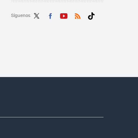
Síguenos
Twit
Fac
You
RSS
Tikt
ter
ebo
tub
ok
ok
e