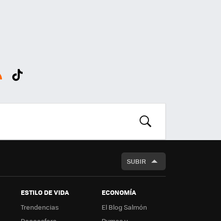
SS
Tikt
ok
BUSCAR
SUBIR
ESTILO DE VIDA
ECONOMÍA
Trendencias
El Blog Salmón
Decoesfera
Pymes y