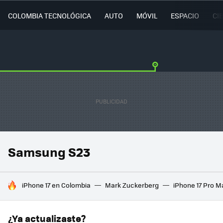
COLOMBIA TECNOLÓGICA
AUTO
MÓVIL
ESPACIO
CI
Samsung S23
HOY SE HABLA DE
iPhone 17 en Colombia
Mark Zuckerberg
iPhone 17 Pro M
¿Ya actualizaste?