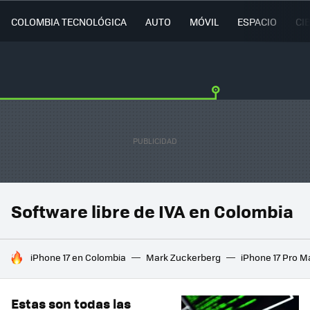
COLOMBIA TECNOLÓGICA
AUTO
MÓVIL
ESPACIO
CI
Software libre de IVA en Colombia
HOY SE HABLA DE
iPhone 17 en Colombia
Mark Zuckerberg
iPhone 17 Pro M
Estas son todas las