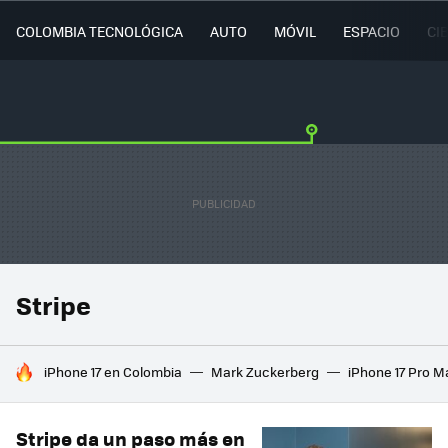
COLOMBIA TECNOLÓGICA
AUTO
MÓVIL
ESPACIO
CI
Stripe
HOY SE HABLA DE
iPhone 17 en Colombia
Mark Zuckerberg
iPhone 17 Pro M
Stripe da un paso más en