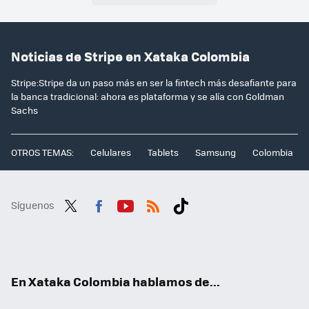
Noticias de Stripe en Xataka Colombia
Stripe:Stripe da un paso más en ser la fintech más desafiante para
la banca tradicional: ahora es plataforma y se alía con Goldman
Sachs
OTROS TEMAS:
Celulares
Tablets
Samsung
Colombia
Síguenos
Twit
Fac
You
RSS
Tikt
ter
ebo
tub
ok
ok
e
En Xataka Colombia hablamos de...