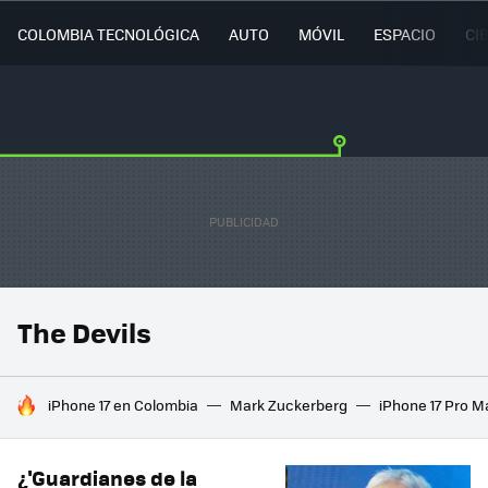
COLOMBIA TECNOLÓGICA
AUTO
MÓVIL
ESPACIO
CI
The Devils
HOY SE HABLA DE
iPhone 17 en Colombia
Mark Zuckerberg
iPhone 17 Pro M
¿'Guardianes de la