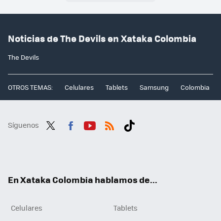
Noticias de The Devils en Xataka Colombia
The Devils
OTROS TEMAS:
Celulares
Tablets
Samsung
Colombia
Síguenos
Twit
Fac
You
RSS
Tikt
ter
ebo
tub
ok
ok
e
En Xataka Colombia hablamos de...
Celulares
Tablets