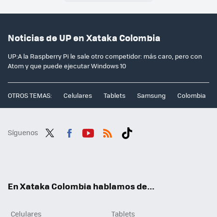
Noticias de UP en Xataka Colombia
UP:A la Raspberry Pi le sale otro competidor: más caro, pero con
Atom y que puede ejecutar Windows 10
OTROS TEMAS:
Celulares
Tablets
Samsung
Colombia
Síguenos
Twit
Fac
You
RSS
Tikt
ter
ebo
tub
ok
ok
e
En Xataka Colombia hablamos de...
Celulares
Tablets