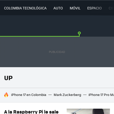
COLOMBIA TECNOLÓGICA
AUTO
MÓVIL
ESPACIO
CI
UP
HOY SE HABLA DE
iPhone 17 en Colombia
Mark Zuckerberg
iPhone 17 Pro M
A la Raspberry Pi le sale