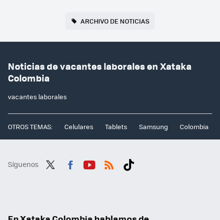
ARCHIVO DE NOTICIAS
Noticias de vacantes laborales en Xataka
Colombia
vacantes laborales
OTROS TEMAS:
Celulares
Tablets
Samsung
Colombia
Síguenos
Twit
Fac
You
RSS
Tikt
ter
ebo
tub
ok
ok
e
En Xataka Colombia hablamos de...