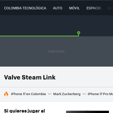
COLOMBIA TECNOLÓGICA
AUTO
MÓVIL
ESPACIO
CI
Valve Steam Link
HOY SE HABLA DE
iPhone 17 en Colombia
Mark Zuckerberg
iPhone 17 Pro M
Si quieres jugar al