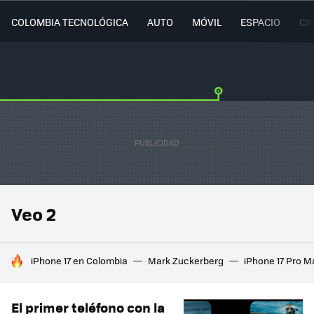
COLOMBIA TECNOLÓGICA
AUTO
MÓVIL
ESPACIO
CI
Veo 2
HOY SE HABLA DE
iPhone 17 en Colombia
Mark Zuckerberg
iPhone 17 Pro M
El primer teléfono con la