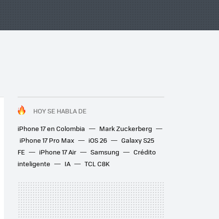
HOY SE HABLA DE
iPhone 17 en Colombia
Mark Zuckerberg
iPhone 17 Pro Max
iOS 26
Galaxy S25
FE
iPhone 17 Air
Samsung
Crédito
inteligente
IA
TCL C8K