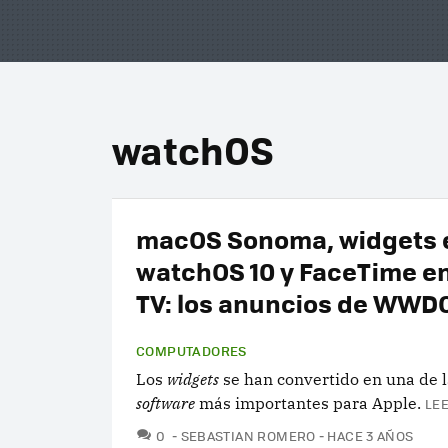
watchOS
macOS Sonoma, widgets 
watchOS 10 y FaceTime e
TV: los anuncios de WWD
COMPUTADORES
Los
widgets
se han convertido en una de l
software
más importantes para Apple.
LEE
COMENTARIOS
0
SEBASTIAN ROMERO
HACE 3 AÑOS