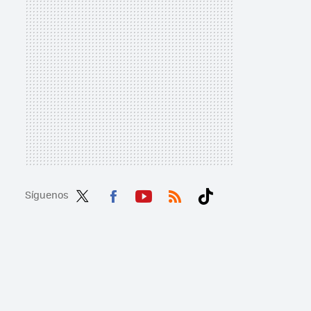
Síguenos
Twit
Fac
You
RSS
Tikt
ter
ebo
tub
ok
ok
e